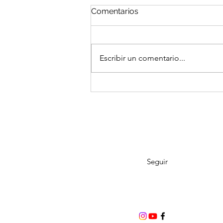
Comentarios
Escribir un comentario...
Julio 2026: ¿Estamos ante
una nueva burbuja bursátil?
Seguir