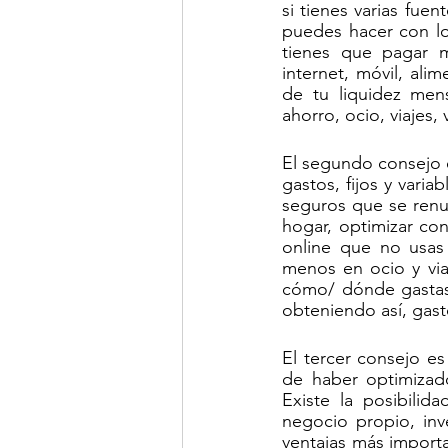
si tienes varias fuen
puedes hacer con los
tienes que pagar me
internet, móvil, ali
de tu liquidez men
ahorro, ocio, viajes,
El segundo consejo 
gastos, fijos y varia
seguros que se renu
hogar, optimizar con
online que no usas
menos en ocio y viaj
cómo/ dónde gastas 
obteniendo así, gast
El tercer consejo e
de haber optimizado
Existe la posibilid
negocio propio, inv
ventajas más importa