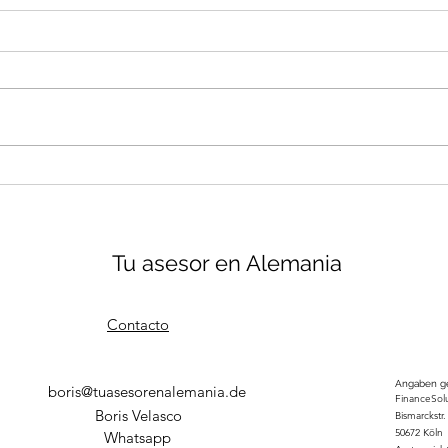
La nueva
Guer
Gesundheitsreform en
cara
Alemania… y por qué
HOY 
deberías prestarle atención
Ale
AHORA
Tu asesor en Alemania
Contacto
Angaben ge
boris@tuasesorenalemania.de
FinanceSol
Boris Velasco
Bismarckstr.
50672 Köln
Whatsapp