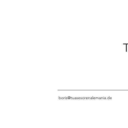
boris@tuasesorenalemania.de