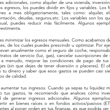
tes adicionales, como alquiler de una vivienda, inversió
 egresos, los puedes dividir en fijos y variables. Los fi
s a mes obligatoriamente, tales como: alquiler, elec
mentación, deudas, seguros,etc. Los variables son los 
sual, puedes reducir más fácilmente. Algunos ejempl
 vestimenta.
es minimizar los egresos mensuales. Como acabamos de v
bles, de los cuales puedes prescindir u optimizar. Por ej
evan anualmente como el seguro de coche, responsabilid
tratos de servicio (luz, gas), cancelar suscripciones de 
 a menudo, mejorar las condiciones de pago de tus 
es (sin que dejes de tener diversión o placeres). El ob
tu dinero y saber que esos gastos se pueden casi siem
os de calidad.
s aumentar tus ingresos. Cuando ya sepas tu liquidez m
 tus gastos, te recomiendo que analices cómo inverti
ad de generar ingresos adicionales. Algunos ejemplos
ertir en bienes raíces o en fondos activos/pasivos (ET
ntes al poner orden en tus finanzas, es que podrás ver