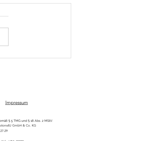
ra, inflación y energía
… qué puedes hacer
con tu dinero en
mania
Impressum
mäß § 5 TMG und § 18 Abs. 2 MStV:
utions4U GmbH & Co. KG
 27-29