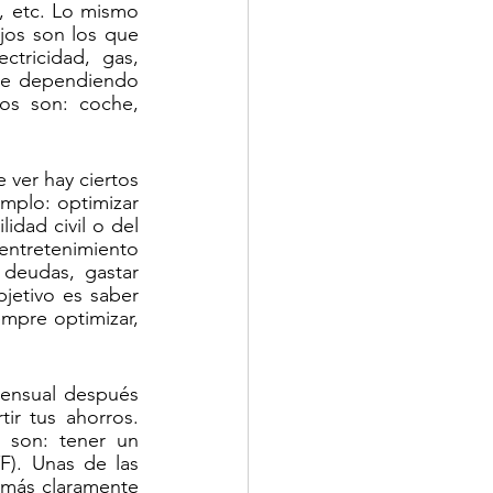
n, etc. Lo mismo 
jos son los que 
tricidad, gas, 
que dependiendo 
os son: coche, 
er hay ciertos 
emplo: optimizar 
ad civil o del 
entretenimiento 
deudas, gastar 
jetivo es saber 
pre optimizar, 
ensual después 
r tus ahorros. 
 son: tener un 
F). Unas de las 
 más claramente 